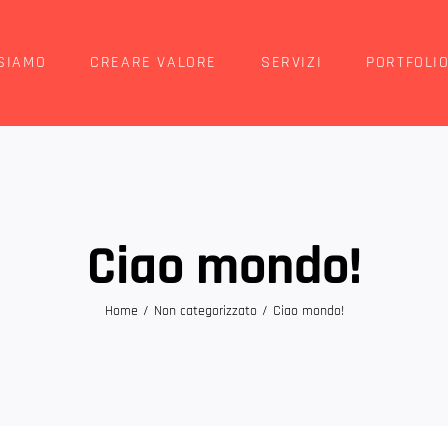
 SIAMO
CREARE VALORE
SERVIZI
PORTFOLI
Ciao mondo!
Home
/
Non categorizzato
/
Ciao mondo!