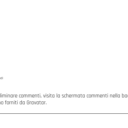
ndi
eliminare commenti, visita la schermata commenti nella ba
no forniti da
Gravatar
.