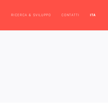
O
RICERCA & SVILUPPO
CONTATTI
ITA