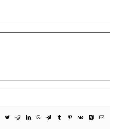
Facebook
Twitter
Reddit
LinkedIn
WhatsApp
Telegram
Tumblr
Pinterest
Vk
Xing
Email